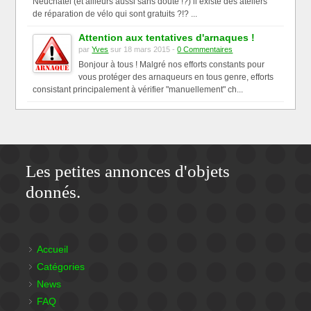
Neuchâtel (et ailleurs aussi sans doute !?) il existe des ateliers
de réparation de vélo qui sont gratuits ?!? ...
Attention aux tentatives d'arnaques !
par
Yves
sur 18 mars 2015 -
0 Commentaires
Bonjour à tous ! Malgré nos efforts constants pour
vous protéger des arnaqueurs en tous genre, efforts
consistant principalement à vérifier "manuellement" ch...
Les petites annonces d'objets
donnés.
Accueil
Catégories
News
FAQ