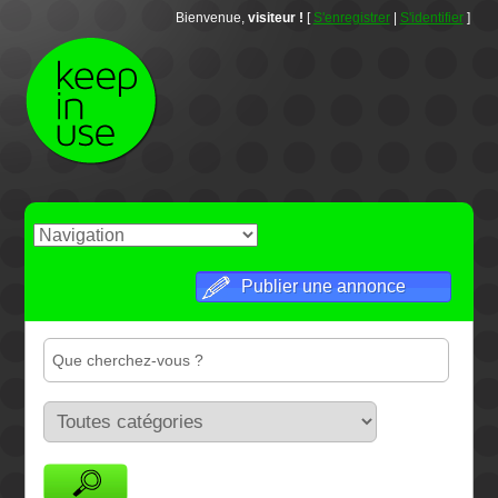
Bienvenue,
visiteur !
[
S'enregistrer
|
S'identifier
]
Publier une annonce