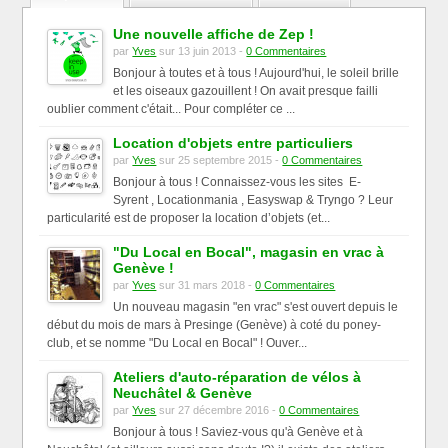
Une nouvelle affiche de Zep !
par
Yves
sur 13 juin 2013 -
0 Commentaires
Bonjour à toutes et à tous ! Aujourd'hui, le soleil brille
et les oiseaux gazouillent ! On avait presque failli
oublier comment c'était... Pour compléter ce ...
Location d'objets entre particuliers
par
Yves
sur 25 septembre 2015 -
0 Commentaires
Bonjour à tous ! Connaissez-vous les sites E-
Syrent , Locationmania , Easyswap & Tryngo ? Leur
particularité est de proposer la location d’objets (et...
"Du Local en Bocal", magasin en vrac à
Genève !
par
Yves
sur 31 mars 2018 -
0 Commentaires
Un nouveau magasin "en vrac" s'est ouvert depuis le
début du mois de mars à Presinge (Genève) à coté du poney-
club, et se nomme "Du Local en Bocal" ! Ouver...
Ateliers d'auto-réparation de vélos à
Neuchâtel & Genève
par
Yves
sur 27 décembre 2016 -
0 Commentaires
Bonjour à tous ! Saviez-vous qu'à Genève et à