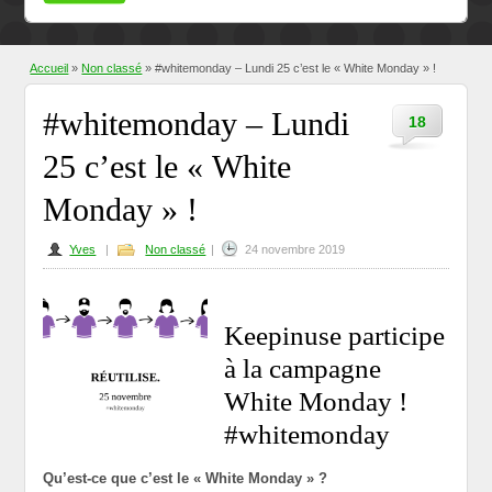
Accueil
»
Non classé
» #whitemonday – Lundi 25 c’est le « White Monday » !
#whitemonday – Lundi
18
25 c’est le « White
Monday » !
Yves
|
Non classé
|
24 novembre 2019
Keepinuse participe
à la campagne
White Monday !
#whitemonday
Qu’est-ce que c’est le « White Monday » ?