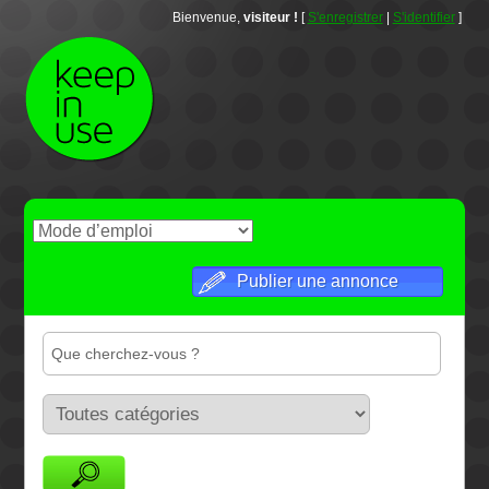
Bienvenue,
visiteur !
[
S'enregistrer
|
S'identifier
]
Publier une annonce