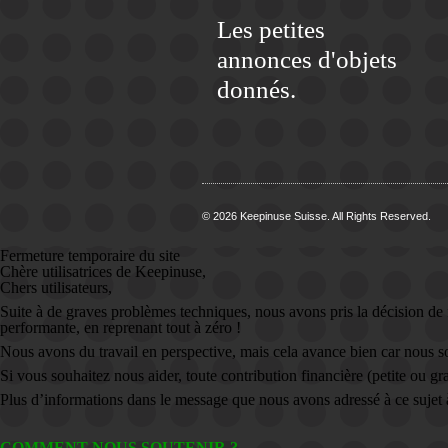
Les petites
annonces d'objets
donnés.
© 2026 Keepinuse Suisse. All Rights Reserved.
Fermeture temporaire du site
Chère utilisatrices de Keepinuse,
Chers utilisateurs,
Suite à de graves problèmes techniques, nous avons pris la décision de
performante, en reprenant tout à zéro !
Nous avons du travail en perspective, mais cela avance bien car nous
Si vous souhaitez nous aider, toute contribution financière (petite ou gr
Plus d’informations dans le message que nous avons adressé à ce sujet
COMMENT NOUS SOUTENIR ?