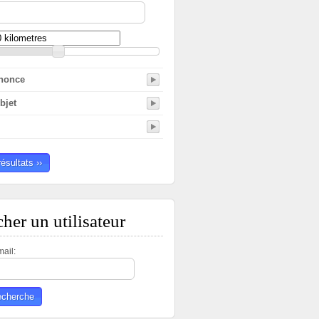
nnonce
objet
résultats ››
her un utilisateur
ail: