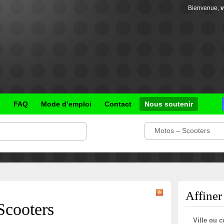
Bienvenue,
v
s
FAQ
Mode d’emploi
Contact
Nous soutenir
Motos – Scooters
Affiner 
Scooters
Ville ou c