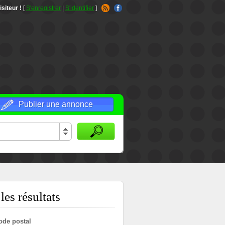
isiteur !
[
S'enregistrer
|
S'identifier
]
Publier une annonce
les résultats
ode postal