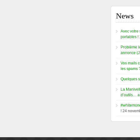
News
Avec votre 
portables !
Problème lo
annonce (J
Vos mails 
les spams 
Quelques so
La Manivell
d’outils… a
#whitemond
!
24 novem