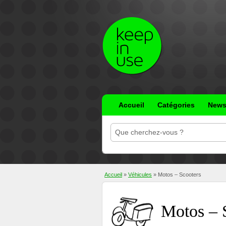
Accueil
Catégories
New
Accueil
»
Véhicules
»
Motos – Scooters
Motos – 