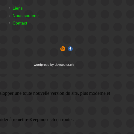
Liens
Nous soutenir
Contact
wordpress by devsector.ch
lopper une toute nouvelle version du site, plus moderne et
ider à remettre Keepinuse.ch en route :