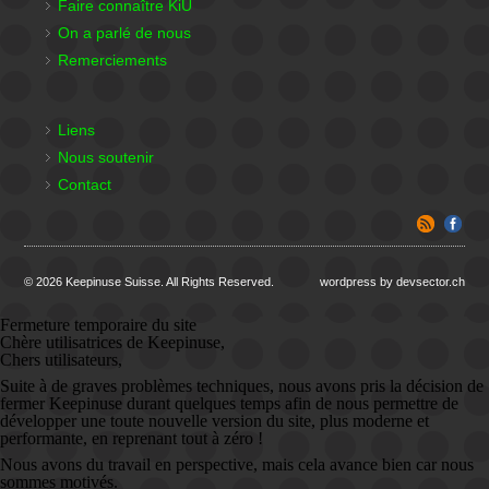
Faire connaître KiU
On a parlé de nous
Remerciements
Liens
Nous soutenir
Contact
© 2026 Keepinuse Suisse. All Rights Reserved.
wordpress by devsector.ch
Fermeture temporaire du site
Chère utilisatrices de Keepinuse,
Chers utilisateurs,
Suite à de graves problèmes techniques, nous avons pris la décision de
fermer Keepinuse durant quelques temps afin de nous permettre de
développer une toute nouvelle version du site, plus moderne et
performante, en reprenant tout à zéro !
Nous avons du travail en perspective, mais cela avance bien car nous
sommes motivés.