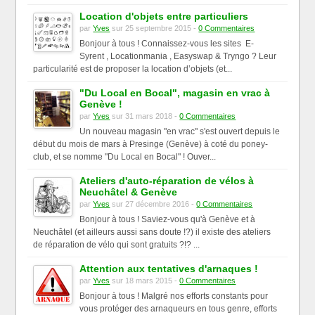
Location d'objets entre particuliers
par
Yves
sur 25 septembre 2015 -
0 Commentaires
Bonjour à tous ! Connaissez-vous les sites E-
Syrent , Locationmania , Easyswap & Tryngo ? Leur
particularité est de proposer la location d’objets (et...
"Du Local en Bocal", magasin en vrac à
Genève !
par
Yves
sur 31 mars 2018 -
0 Commentaires
Un nouveau magasin "en vrac" s'est ouvert depuis le
début du mois de mars à Presinge (Genève) à coté du poney-
club, et se nomme "Du Local en Bocal" ! Ouver...
Ateliers d'auto-réparation de vélos à
Neuchâtel & Genève
par
Yves
sur 27 décembre 2016 -
0 Commentaires
Bonjour à tous ! Saviez-vous qu'à Genève et à
Neuchâtel (et ailleurs aussi sans doute !?) il existe des ateliers
de réparation de vélo qui sont gratuits ?!? ...
Attention aux tentatives d'arnaques !
par
Yves
sur 18 mars 2015 -
0 Commentaires
Bonjour à tous ! Malgré nos efforts constants pour
vous protéger des arnaqueurs en tous genre, efforts