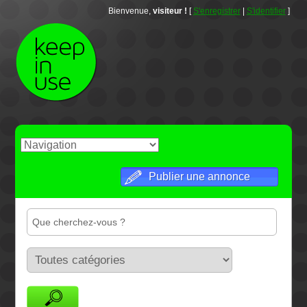
Bienvenue,
visiteur !
[
S'enregistrer
|
S'identifier
]
Publier une annonce