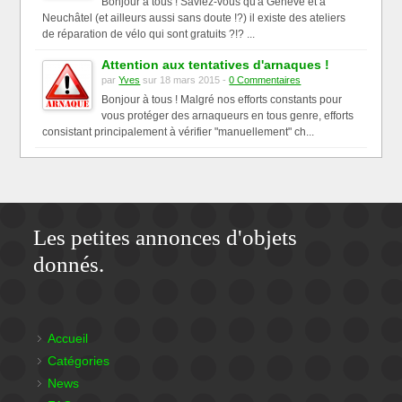
Bonjour à tous ! Saviez-vous qu'à Genève et à
Neuchâtel (et ailleurs aussi sans doute !?) il existe des ateliers
de réparation de vélo qui sont gratuits ?!? ...
Attention aux tentatives d'arnaques !
par
Yves
sur 18 mars 2015 -
0 Commentaires
Bonjour à tous ! Malgré nos efforts constants pour
vous protéger des arnaqueurs en tous genre, efforts
consistant principalement à vérifier "manuellement" ch...
Les petites annonces d'objets
donnés.
Accueil
Catégories
News