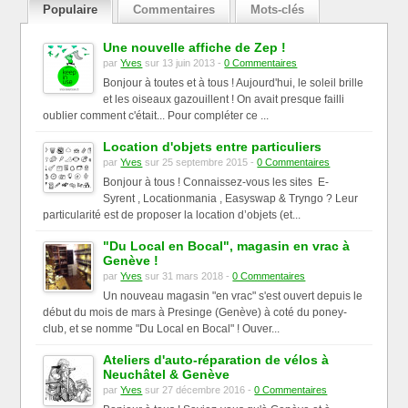
Populaire
Commentaires
Mots-clés
Une nouvelle affiche de Zep !
par
Yves
sur 13 juin 2013 -
0 Commentaires
Bonjour à toutes et à tous ! Aujourd'hui, le soleil brille
et les oiseaux gazouillent ! On avait presque failli
oublier comment c'était... Pour compléter ce ...
Location d'objets entre particuliers
par
Yves
sur 25 septembre 2015 -
0 Commentaires
Bonjour à tous ! Connaissez-vous les sites E-
Syrent , Locationmania , Easyswap & Tryngo ? Leur
particularité est de proposer la location d’objets (et...
"Du Local en Bocal", magasin en vrac à
Genève !
par
Yves
sur 31 mars 2018 -
0 Commentaires
Un nouveau magasin "en vrac" s'est ouvert depuis le
début du mois de mars à Presinge (Genève) à coté du poney-
club, et se nomme "Du Local en Bocal" ! Ouver...
Ateliers d'auto-réparation de vélos à
Neuchâtel & Genève
par
Yves
sur 27 décembre 2016 -
0 Commentaires