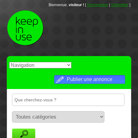
Bienvenue,
visiteur !
[
S'enregistrer
|
S'identifier
]
Publier une annonce