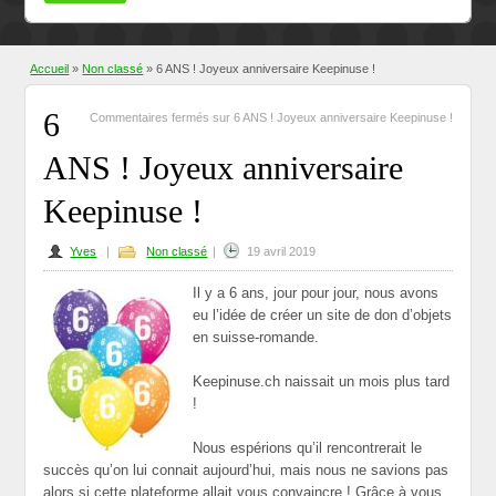
Accueil
»
Non classé
» 6 ANS ! Joyeux anniversaire Keepinuse !
6
Commentaires fermés
sur 6 ANS ! Joyeux anniversaire Keepinuse !
ANS ! Joyeux anniversaire
Keepinuse !
Yves
|
Non classé
|
19 avril 2019
Il y a 6 ans, jour pour jour, nous avons
eu l’idée de créer un site de don d’objets
en suisse-romande.
Keepinuse.ch naissait un mois plus tard
!
Nous espérions qu’il rencontrerait le
succès qu’on lui connait aujourd’hui, mais nous ne savions pas
alors si cette plateforme allait vous convaincre ! Grâce à vous