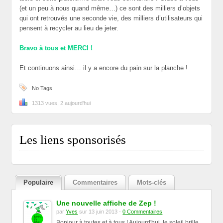
(et un peu à nous quand même…) ce sont des milliers d’objets
qui ont retrouvés une seconde vie, des milliers d’utilisateurs qui
pensent à recycler au lieu de jeter.
Bravo à tous et MERCI !
Et continuons ainsi… il y a encore du pain sur la planche !
No Tags
1313 vues, 2 aujourd'hui
Les liens sponsorisés
Populaire
Commentaires
Mots-clés
Une nouvelle affiche de Zep !
par
Yves
sur 13 juin 2013 -
0 Commentaires
Bonjour à toutes et à tous ! Aujourd'hui, le soleil brille