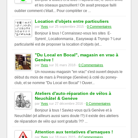
et les oiseaux gazouillent ! On avait presque failli
oublier comment c'était... Pour compléter ce ...
Location d'objets entre particuliers
par
Yves
sur 25 septembre 2015 -
0 Commentaires
Bonjour à tous ! Connaissez-vous les sites E-
Syrent , Locationmania , Easyswap & Tryngo ? Leur
particularité est de proposer la location d’objets (et...
"Du Local en Bocal", magasin en vrac à
Genève !
par
Yves
sur 31 mars 2018 -
0 Commentaires
Un nouveau magasin "en vrac" s'est ouvert depuis le
début du mois de mars à Presinge (Genève) à coté du poney-
club, et se nomme "Du Local en Bocal" ! Ouver...
Ateliers d'auto-réparation de vélos à
Neuchâtel & Genève
par
Yves
sur 27 décembre 2016 -
0 Commentaires
Bonjour à tous ! Saviez-vous qu'à Genève et à
Neuchâtel (et ailleurs aussi sans doute !?) il existe des ateliers
de réparation de vélo qui sont gratuits ?!? ...
Attention aux tentatives d'arnaques !
par
Yves
sur 18 mars 2015 -
0 Commentaires