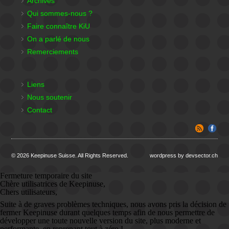
Archives
Qui sommes-nous ?
Faire connaître KiU
On a parlé de nous
Remerciements
Liens
Nous soutenir
Contact
© 2026 Keepinuse Suisse. All Rights Reserved.
wordpress by devsector.ch
Fermeture temporaire du site
Chère utilisatrices de Keepinuse,
Chers utilisateurs,
Suite à de graves problèmes techniques, nous avons pris la décision de
fermer Keepinuse durant quelques temps afin de nous permettre de
développer une toute nouvelle version du site, plus moderne et
performante, en reprenant tout à zéro !