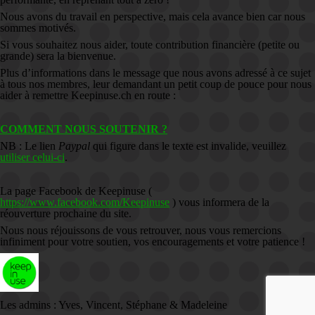
Nous avons du travail en perspective, mais cela avance bien car nous
sommes motivés.
Si vous souhaitez nous aider, toute contribution financière (petite ou
grande) sera la bienvenue.
Plus d’informations dans le message que nous avons adressé à ce sujet
à tous nos membres, leur demandant un petit coup de pouce pour nous
aider à remettre Keepinuse.ch en route :
COMMENT NOUS SOUTENIR ?
NB : Le lien
Paypal
qui figure dans le texte est invalide, veuillez
utiliser celui-ci
.
La page Facebook de Keepinuse (
https://www.facebook.com/Keepinuse
) vous informera de la
réouverture prochaine du site.
Nous nous réjouissons de vous retrouver, nous vous remercions
infiniment pour votre soutien, vos encouragements et votre patience !
Les admins : Yves, Vincent, Stéphane & Madeleine